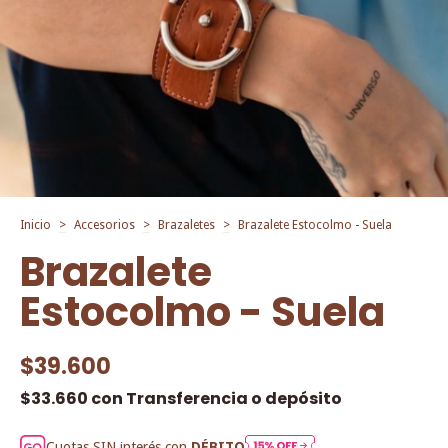
Inicio
>
Accesorios
>
Brazaletes
>
Brazalete Estocolmo - Suela
Brazalete
Estocolmo - Suela
$39.600
$33.660
con
Transferencia o depósito
Cuotas SIN interés con
DÉBITO