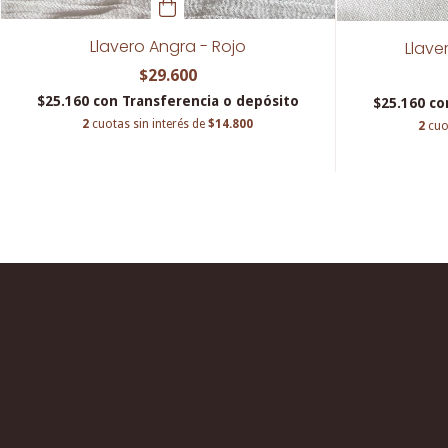
Llavero Angra - Rojo
Llave
$29.600
$25.160
con
Transferencia o depósito
$25.160
co
2
cuotas sin interés de
$14.800
2
cuo