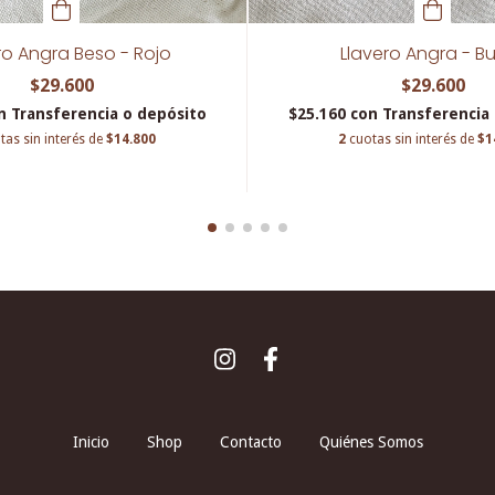
ro Angra Beso - Rojo
Llavero Angra - Bu
$29.600
$29.600
n
Transferencia o depósito
$25.160
con
Transferencia
tas sin interés de
$14.800
2
cuotas sin interés de
$1
Inicio
Shop
Contacto
Quiénes Somos